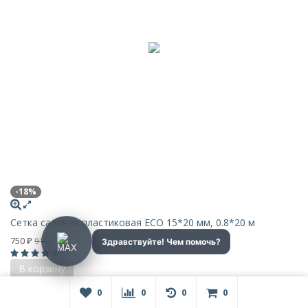
-18%
Сетка садовая пластиковая ECO 15*20 мм, 0.8*20 м
750
910
₽
₽
0
В корзину
Недоступен
0
0
0
0