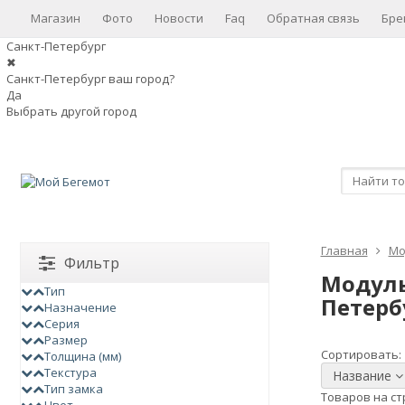
Магазин
Фото
Новости
Faq
Обратная связь
Бре
Санкт-Петербург
✖
Санкт-Петербург ваш город?
Да
Выбрать другой город
Главная
Мо
Фильтр
Модуль
Тип
Петерб
Назначение
Серия
Размер
Сортировать:
Толщина (мм)
Текстура
Название
Тип замка
Товаров на ст