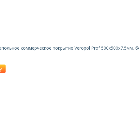
польное коммерческое покрытие Veropol Prof 500x500x7,5мм, б
у