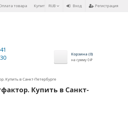
Оплата товара
Купить в кредит
RUB
Возврат товара
Вход
Регистрация
Приватнос
-41
Корзина (
0
)
-30
на сумму
0
₽
р. Купить в Санкт-Петербурге
актор. Купить в Санкт-