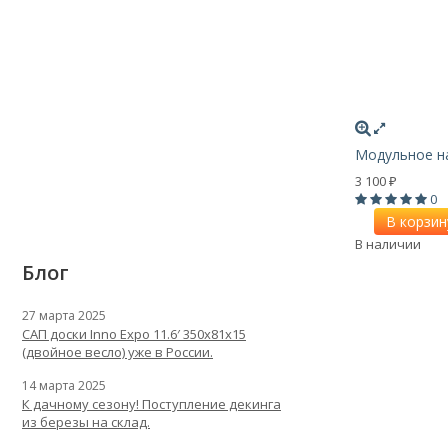
Модульное на
3 100
₽
0
В корзин
В наличии
Блог
27 марта 2025
САП доски Inno Expo 11.6′ 350x81x15
(двойное весло) уже в России.
14 марта 2025
К дачному сезону! Поступление декинга
из березы на склад.