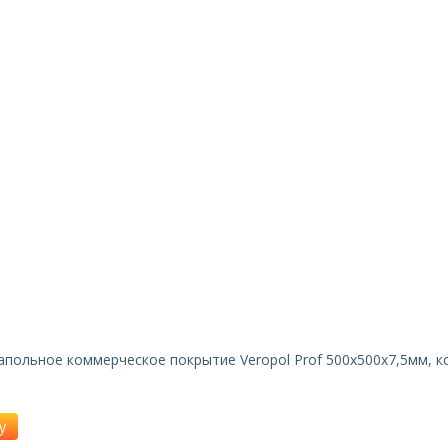
польное коммерческое покрытие Veropol Prof 500x500x7,5мм, к
у