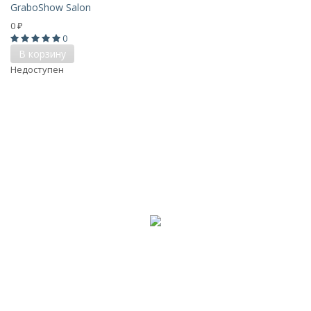
GraboShow Salon
0
₽
0
В корзину
Недоступен