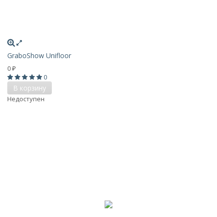
GraboShow Unifloor
0
₽
0
В корзину
Недоступен