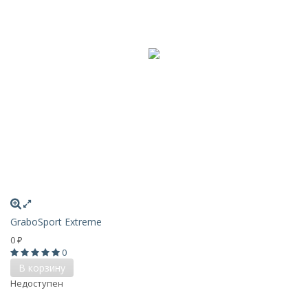
GraboSport Extreme
0
₽
0
В корзину
Недоступен