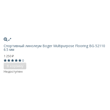
Спортивный линолеум Boger Multipurpose Flooring BG-52110
6.5 мм
1 250
₽
0
В корзину
Недоступен