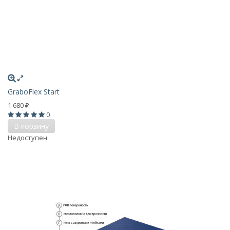
GraboFlex Start
1 680
₽
0
В корзину
Недоступен