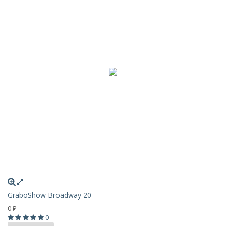
GraboShow Broadway 20
0
₽
0