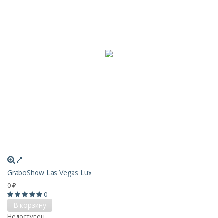
GraboShow Las Vegas Lux
0
₽
0
В корзину
Недоступен