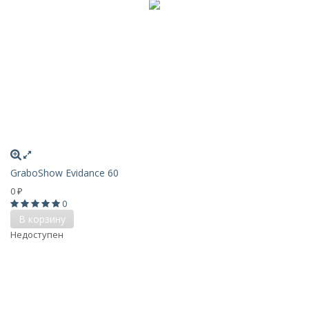
GraboShow Evidance 60
0
₽
0
В корзину
Недоступен