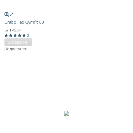
GraboFlex Gymfit 60
1 450
от
₽
0
В корзину
Недоступен