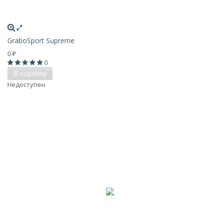
GraboSport Supreme
0
₽
0
В корзину
Недоступен